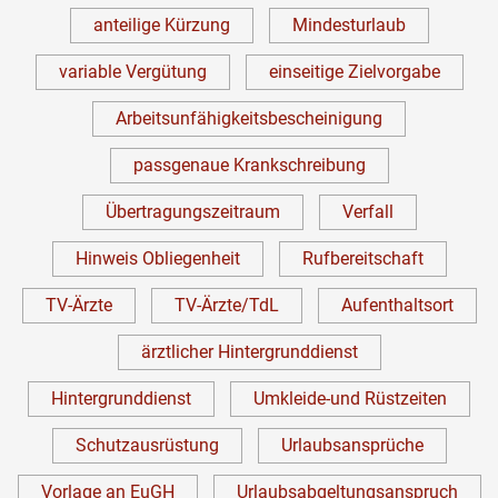
anteilige Kürzung
Mindesturlaub
variable Vergütung
einseitige Zielvorgabe
Arbeitsunfähigkeitsbescheinigung
passgenaue Krankschreibung
Übertragungszeitraum
Verfall
Hinweis Obliegenheit
Rufbereitschaft
TV-Ärzte
TV-Ärzte/TdL
Aufenthaltsort
ärztlicher Hintergrunddienst
Hintergrunddienst
Umkleide-und Rüstzeiten
Schutzausrüstung
Urlaubsansprüche
Vorlage an EuGH
Urlaubsabgeltungsanspruch