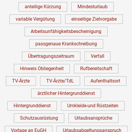
anteilige Kürzung
Mindesturlaub
variable Vergütung
einseitige Zielvorgabe
Arbeitsunfähigkeitsbescheinigung
passgenaue Krankschreibung
Übertragungszeitraum
Verfall
Hinweis Obliegenheit
Rufbereitschaft
TV-Ärzte
TV-Ärzte/TdL
Aufenthaltsort
ärztlicher Hintergrunddienst
Hintergrunddienst
Umkleide-und Rüstzeiten
Schutzausrüstung
Urlaubsansprüche
Vorlage an EuGH
Urlaubsabgeltungsanspruch