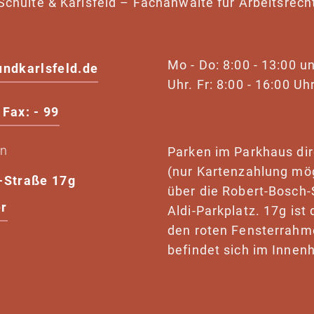
Schulte & Karlsfeld – Fachanwälte für Arbeitsrech
Mo - Do: 8:00 - 13:00 u
undkarlsfeld.de
Uhr. Fr: 8:00 - 16:00 Uhr
Fax: - 99
en
Parken im Parkhaus di
(nur Kartenzahlung mög
-Straße 17g
über die Robert-Bosch-
r
Aldi-Parkplatz. 17g is
den roten Fensterrahm
befindet sich im Innenh