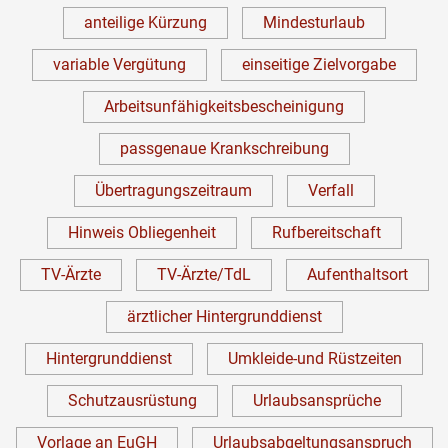
anteilige Kürzung
Mindesturlaub
variable Vergütung
einseitige Zielvorgabe
Arbeitsunfähigkeitsbescheinigung
passgenaue Krankschreibung
Übertragungszeitraum
Verfall
Hinweis Obliegenheit
Rufbereitschaft
TV-Ärzte
TV-Ärzte/TdL
Aufenthaltsort
ärztlicher Hintergrunddienst
Hintergrunddienst
Umkleide-und Rüstzeiten
Schutzausrüstung
Urlaubsansprüche
Vorlage an EuGH
Urlaubsabgeltungsanspruch