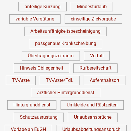
anteilige Kürzung
Mindesturlaub
variable Vergütung
einseitige Zielvorgabe
Arbeitsunfähigkeitsbescheinigung
passgenaue Krankschreibung
Übertragungszeitraum
Verfall
Hinweis Obliegenheit
Rufbereitschaft
TV-Ärzte
TV-Ärzte/TdL
Aufenthaltsort
ärztlicher Hintergrunddienst
Hintergrunddienst
Umkleide-und Rüstzeiten
Schutzausrüstung
Urlaubsansprüche
Vorlage an EuGH
Urlaubsabgeltungsanspruch